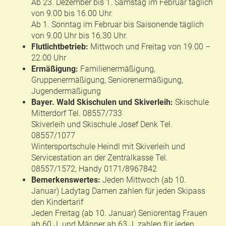
Ab 23. Dezember bis 1. Samstag im Februar täglich
von 9.00 bis 16.00 Uhr.
Ab 1. Sonntag im Februar bis Saisonende täglich
von 9.00 Uhr bis 16.30 Uhr.
Flutlichtbetrieb:
Mittwoch und Freitag von 19.00 –
22.00 Uhr
Ermäßigung:
Familienermäßigung,
Gruppenermäßigung, Seniorenermäßigung,
Jugendermäßigung
Bayer. Wald Skischulen und Skiverleih:
Skischule
Mitterdorf Tel. 08557/733
Skiverleih und Skischule Josef Denk Tel.
08557/1077
Wintersportschule Heindl mit Skiverleih und
Servicestation an der Zentralkasse Tel.
08557/1572, Handy 0171/8967842
Bemerkenswertes:
Jeden Mittwoch (ab 10.
Januar) Ladytag Damen zahlen für jeden Skipass
den Kindertarif
Jeden Freitag (ab 10. Januar) Seniorentag Frauen
ab 60 J. und Männer ab 63 J. zahlen für jeden